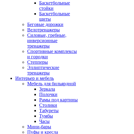
Баскетбольные
стойки
Баскетбольные
щиты
Беговые дорожки
Велотренажеры
Силовые, гребные,
инверсионные
тренажеры
Спортивные комплексы
и городки
Степперы
Эллиптические
тренажеры
Интерьер и мебель
Мебель для бильярдной
Зеркала
Полочки
Рамы под картины
Столики
Табуреты
Тумбы
Часы
Мини-бары
Пуфы и кресла