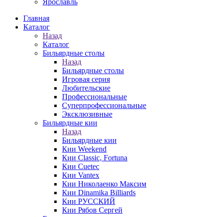
Ярославль
Главная
Каталог
Назад
Каталог
Бильярдные столы
Назад
Бильярдные столы
Игровая серия
Любительские
Профессиональные
Суперпрофессиональные
Эксклюзивные
Бильярдные кии
Назад
Бильярдные кии
Кии Weekend
Кии Classic, Fortuna
Кии Cuetec
Кии Vantex
Кии Николаенко Максим
Кии Dinamika Billiards
Кии РУССКИЙ
Кии Рябов Сергей