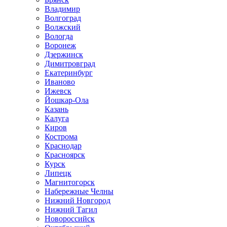
Владимир
Волгоград
Волжский
Вологда
Воронеж
Дзержинск
Димитровград
Екатеринбург
Иваново
Ижевск
Йошкар-Ола
Казань
Калуга
Киров
Кострома
Краснодар
Красноярск
Курск
Липецк
Магнитогорск
Набережные Челны
Нижний Новгород
Нижний Тагил
Новороссийск