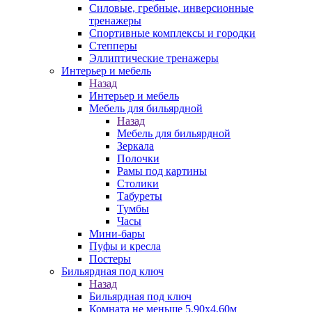
Силовые, гребные, инверсионные
тренажеры
Спортивные комплексы и городки
Степперы
Эллиптические тренажеры
Интерьер и мебель
Назад
Интерьер и мебель
Мебель для бильярдной
Назад
Мебель для бильярдной
Зеркала
Полочки
Рамы под картины
Столики
Табуреты
Тумбы
Часы
Мини-бары
Пуфы и кресла
Постеры
Бильярдная под ключ
Назад
Бильярдная под ключ
Комната не меньше 5,90х4,60м