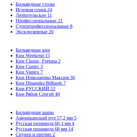
Бильярдные столы
Игровая серия
24
Любительские
11
Профессиональные
21
Суперпрофессиональные
8
Эксклюзивные
20
Бильярдные кии
Кии Weekend
15
Кии Classic, Fortuna
2
Кии Cuetec
3
Кии Vantex
7
Кии Николаенко Максим
36
Кии Dinamika Billiards
7
Кии РУССКИЙ
22
Кии Рябов Сергей
40
Бильярдные шары
Американский пул 57,2 мм
5
Русская пирамида 60,3 мм
4
Русская пирамида 68 мм
14
Снукер и прочие
2