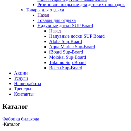
Резиновое покрытие для детских площадок
Товары для отдыха
Назад
Товары для отдыха
Надувные доски SUP Board
Назад
Надувные доски SUP Board
Aloha Sup-Board
Aqua Marina Sup-Board
iBoard Sup-Board
Molokai Sup-Board
Takumo Sup-Board
Весла Sup-Board
Акции
Услуги
Наши работы
Тренеры
Контакты
Каталог
Фабрика бильярда
-
Каталог