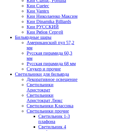
Кии Classic, Fortuna
Кии Cuetec
Кии Vantex
Кии Николаенко Максим
Кии Dinamika Billiards
Кии РУССКИЙ
Кии Рябов Сергей
Бильярдные шары
Американский пул 57,2
мм
Русская пирамида 60,3
мм
Русская пирамида 68 мм
Снукер и прочие
Светильники для бильярда
Декоративное освещение
Светильники
Аристократ
Светильники
Аристократ Люкс
Светильники Классика
Светильники прочие
Светильник 1-3
плафона
Светильник 4