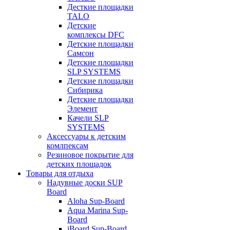
Десткие площадки
TALO
Детские
комплексы DFC
Детские площадки
Самсон
Детские площадки
SLP SYSTEMS
Детские площадки
Сибирика
Детские площадки
Элемент
Качели SLP
SYSTEMS
Аксессуары к детским
комлпексам
Резиновое покрытие для
детских площадок
Товары для отдыха
Надувные доски SUP
Board
Aloha Sup-Board
Aqua Marina Sup-
Board
iBoard Sup-Board