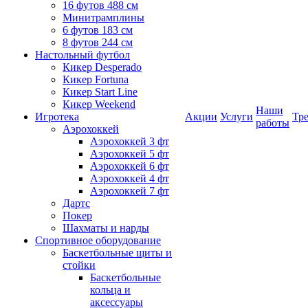
16 футов 488 см
Минитрамплины
6 футов 183 см
8 футов 244 см
Настольный футбол
Кикер Desperado
Кикер Fortuna
Кикер Start Line
Кикер Weekend
Наши
Игротека
Акции
Услуги
Тр
работы
Аэрохоккей
Аэрохоккей 3 фт
Аэрохоккей 5 фт
Аэрохоккей 6 фт
Аэрохоккей 4 фт
Аэрохоккей 7 фт
Дартс
Покер
Шахматы и нарды
Спортивное оборудование
Баскетбольные щиты и
стойки
Баскетбольные
кольца и
аксессуары