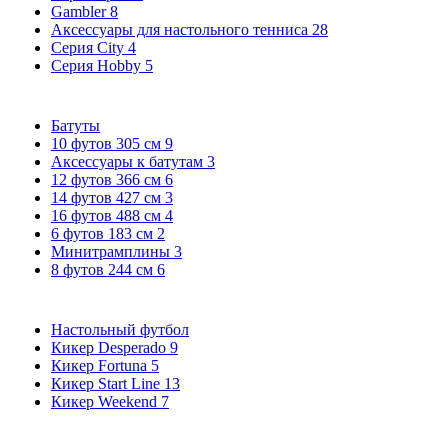
Gambler
8
Аксессуары для настольного тенниса
28
Серия City
4
Серия Hobby
5
Батуты
10 футов 305 см
9
Аксессуары к батутам
3
12 футов 366 см
6
14 футов 427 см
3
16 футов 488 см
4
6 футов 183 см
2
Минитрамплины
3
8 футов 244 см
6
Настольный футбол
Кикер Desperado
9
Кикер Fortuna
5
Кикер Start Line
13
Кикер Weekend
7