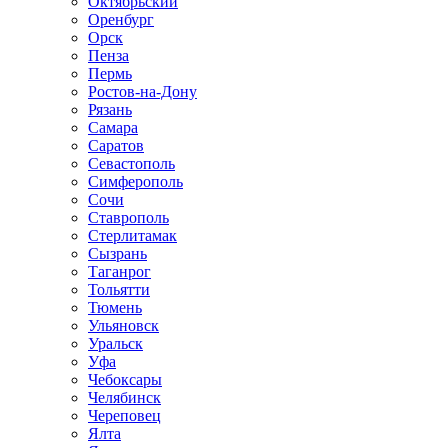
Октябрьский
Оренбург
Орск
Пенза
Пермь
Ростов-на-Дону
Рязань
Самара
Саратов
Севастополь
Симферополь
Сочи
Ставрополь
Стерлитамак
Сызрань
Таганрог
Тольятти
Тюмень
Ульяновск
Уральск
Уфа
Чебоксары
Челябинск
Череповец
Ялта