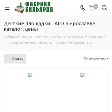
0
Десткие площадки TALO в Ярославле,
каталог, цены
Фабрика бильярда
-
Каталог
-
Детские комплексы и оборудование
-
Детские комплексы для улицы
-
Десткие площадки TALO
По умолчанию
Фильтр