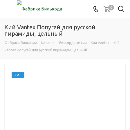
0
Кий Vantex Попугай для русской
пирамиды, цельный
Фабрика бильярда
-
Каталог
-
Бильярдные кии
-
Кии Vantex
-
Кий
Vantex Попугай для русской пирамиды, цельный
ХИТ