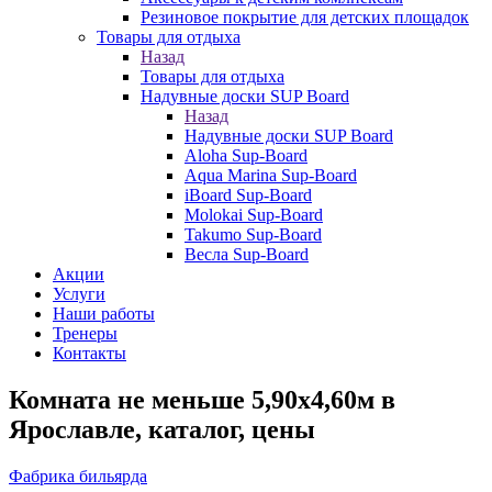
Резиновое покрытие для детских площадок
Товары для отдыха
Назад
Товары для отдыха
Надувные доски SUP Board
Назад
Надувные доски SUP Board
Aloha Sup-Board
Aqua Marina Sup-Board
iBoard Sup-Board
Molokai Sup-Board
Takumo Sup-Board
Весла Sup-Board
Акции
Услуги
Наши работы
Тренеры
Контакты
Комната не меньше 5,90х4,60м в
Ярославле, каталог, цены
Фабрика бильярда