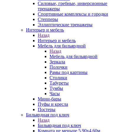
Силовые, гребные, инверсионные
тренажеры
Спортивные комплексы и городки
Степперы
Эллиптические тренажеры
Интерьер и мебель
Назад
Интерьер и мебель
Мебель для бильярдной
Назад
Мебель для бильярдной
Зеркала
Полочки
Рамы под картины
Столики
Табуреты
Тумбы
Часы
Мини-бары
Пуфы и кресла
Постеры
Бильярдная под ключ
Назад
Бильярдная под ключ
Комната не меньше 5,90х4,60м