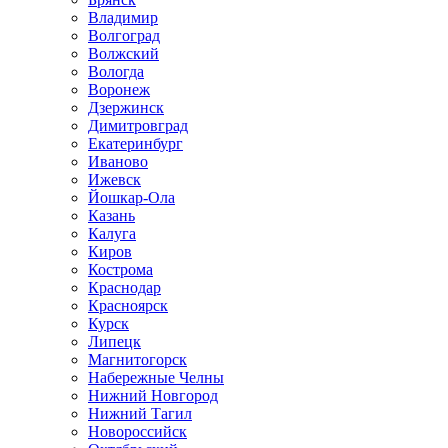
Владимир
Волгоград
Волжский
Вологда
Воронеж
Дзержинск
Димитровград
Екатеринбург
Иваново
Ижевск
Йошкар-Ола
Казань
Калуга
Киров
Кострома
Краснодар
Красноярск
Курск
Липецк
Магнитогорск
Набережные Челны
Нижний Новгород
Нижний Тагил
Новороссийск