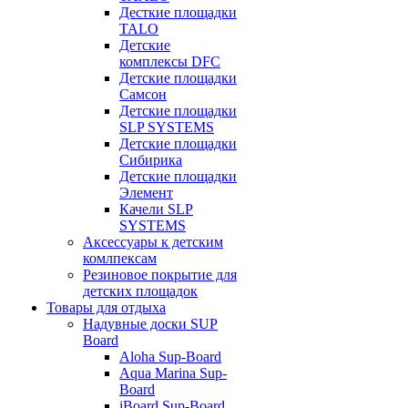
Десткие площадки
TALO
Детские
комплексы DFC
Детские площадки
Самсон
Детские площадки
SLP SYSTEMS
Детские площадки
Сибирика
Детские площадки
Элемент
Качели SLP
SYSTEMS
Аксессуары к детским
комлпексам
Резиновое покрытие для
детских площадок
Товары для отдыха
Надувные доски SUP
Board
Aloha Sup-Board
Aqua Marina Sup-
Board
iBoard Sup-Board