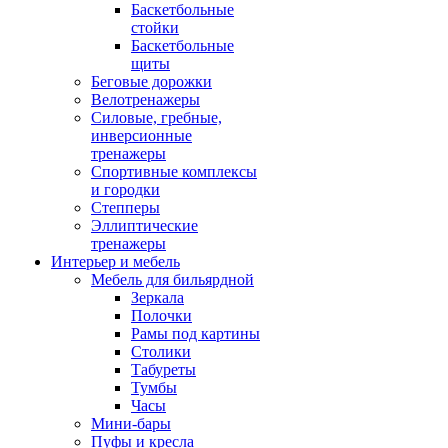
Баскетбольные
стойки
Баскетбольные
щиты
Беговые дорожки
Велотренажеры
Силовые, гребные,
инверсионные
тренажеры
Спортивные комплексы
и городки
Степперы
Эллиптические
тренажеры
Интерьер и мебель
Мебель для бильярдной
Зеркала
Полочки
Рамы под картины
Столики
Табуреты
Тумбы
Часы
Мини-бары
Пуфы и кресла