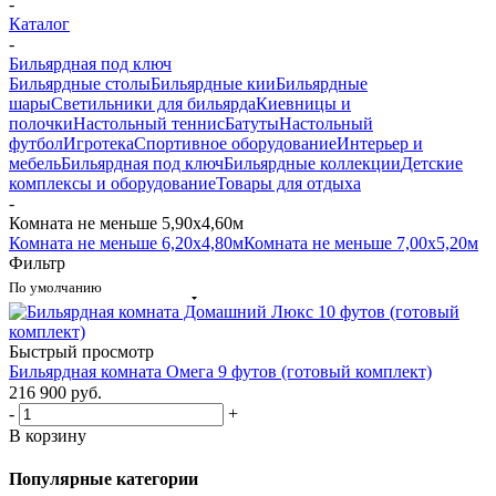
-
Каталог
-
Бильярдная под ключ
Бильярдные столы
Бильярдные кии
Бильярдные
шары
Светильники для бильярда
Киевницы и
полочки
Настольный теннис
Батуты
Настольный
футбол
Игротека
Спортивное оборудование
Интерьер и
мебель
Бильярдная под ключ
Бильярдные коллекции
Детские
комплексы и оборудование
Товары для отдыха
-
Комната не меньше 5,90х4,60м
Комната не меньше 6,20х4,80м
Комната не меньше 7,00х5,20м
Фильтр
По умолчанию
Быстрый просмотр
Бильярдная комната Омега 9 футов (готовый комплект)
216 900
руб.
-
+
В корзину
Популярные категории