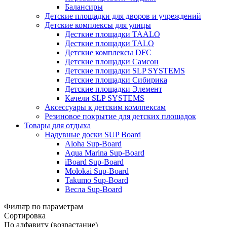
Балансиры
Детские площадки для дворов и учреждений
Детские комплексы для улицы
Десткие площадки TAALO
Десткие площадки TALO
Детские комплексы DFC
Детские площадки Самсон
Детские площадки SLP SYSTEMS
Детские площадки Сибирика
Детские площадки Элемент
Качели SLP SYSTEMS
Аксессуары к детским комлпексам
Резиновое покрытие для детских площадок
Товары для отдыха
Надувные доски SUP Board
Aloha Sup-Board
Aqua Marina Sup-Board
iBoard Sup-Board
Molokai Sup-Board
Takumo Sup-Board
Весла Sup-Board
Фильтр по параметрам
Сортировка
По алфавиту (возрастание)