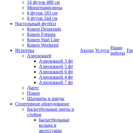
16 футов 488 см
Минитрамплины
6 футов 183 см
8 футов 244 см
Настольный футбол
Кикер Desperado
Кикер Fortuna
Кикер Start Line
Кикер Weekend
Наши
Игротека
Акции
Услуги
Тр
работы
Аэрохоккей
Аэрохоккей 3 фт
Аэрохоккей 5 фт
Аэрохоккей 6 фт
Аэрохоккей 4 фт
Аэрохоккей 7 фт
Дартс
Покер
Шахматы и нарды
Спортивное оборудование
Баскетбольные щиты и
стойки
Баскетбольные
кольца и
аксессуары