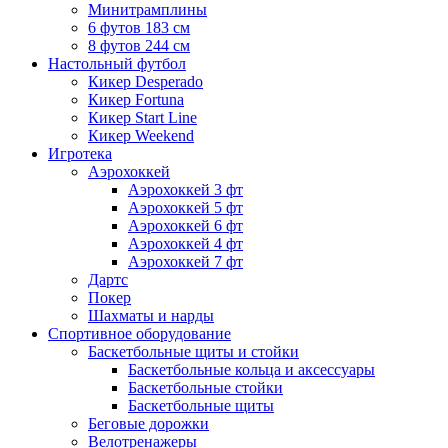
Минитрамплины
6 футов 183 см
8 футов 244 см
Настольный футбол
Кикер Desperado
Кикер Fortuna
Кикер Start Line
Кикер Weekend
Игротека
Аэрохоккей
Аэрохоккей 3 фт
Аэрохоккей 5 фт
Аэрохоккей 6 фт
Аэрохоккей 4 фт
Аэрохоккей 7 фт
Дартс
Покер
Шахматы и нарды
Спортивное оборудование
Баскетбольные щиты и стойки
Баскетбольные кольца и аксессуары
Баскетбольные стойки
Баскетбольные щиты
Беговые дорожки
Велотренажеры