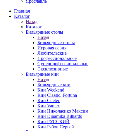
Ярославль
Главная
Каталог
Назад
Каталог
Бильярдные столы
Назад
Бильярдные столы
Игровая серия
Любительские
Профессиональные
Суперпрофессиональные
Эксклюзивные
Бильярдные кии
Назад
Бильярдные кии
Кии Weekend
Кии Classic, Fortuna
Кии Cuetec
Кии Vantex
Кии Николаенко Максим
Кии Dinamika Billiards
Кии РУССКИЙ
Кии Рябов Сергей