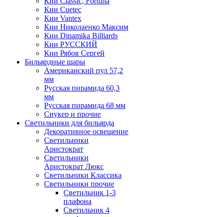
Кии Classic, Fortuna
Кии Cuetec
Кии Vantex
Кии Николаенко Максим
Кии Dinamika Billiards
Кии РУССКИЙ
Кии Рябов Сергей
Бильярдные шары
Американский пул 57,2
мм
Русская пирамида 60,3
мм
Русская пирамида 68 мм
Снукер и прочие
Светильники для бильярда
Декоративное освещение
Светильники
Аристократ
Светильники
Аристократ Люкс
Светильники Классика
Светильники прочие
Светильник 1-3
плафона
Светильник 4