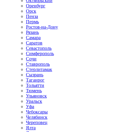
Октябрьский
Оренбург
Орск
Пенза
Пермь
Ростов-на-Дону
Рязань
Самара
Саратов
Севастополь
Симферополь
Сочи
Ставрополь
Стерлитамак
Сызрань
Таганрог
Тольятти
Тюмень
Ульяновск
Уральск
Уфа
Чебоксары
Челябинск
Череповец
Ялта