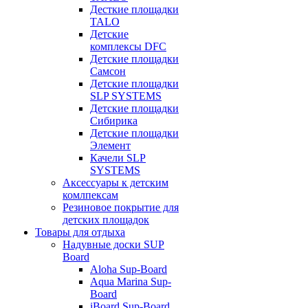
Десткие площадки
TALO
Детские
комплексы DFC
Детские площадки
Самсон
Детские площадки
SLP SYSTEMS
Детские площадки
Сибирика
Детские площадки
Элемент
Качели SLP
SYSTEMS
Аксессуары к детским
комлпексам
Резиновое покрытие для
детских площадок
Товары для отдыха
Надувные доски SUP
Board
Aloha Sup-Board
Aqua Marina Sup-
Board
iBoard Sup-Board