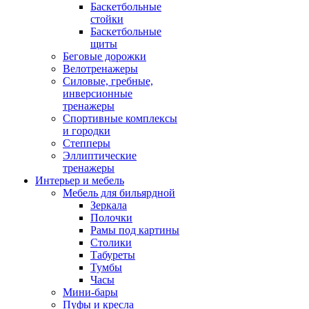
Баскетбольные
стойки
Баскетбольные
щиты
Беговые дорожки
Велотренажеры
Силовые, гребные,
инверсионные
тренажеры
Спортивные комплексы
и городки
Степперы
Эллиптические
тренажеры
Интерьер и мебель
Мебель для бильярдной
Зеркала
Полочки
Рамы под картины
Столики
Табуреты
Тумбы
Часы
Мини-бары
Пуфы и кресла