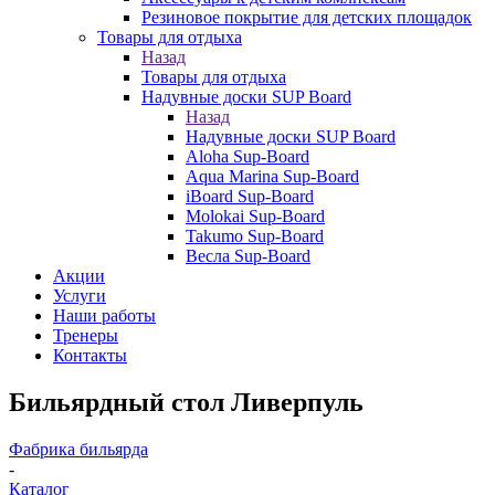
Резиновое покрытие для детских площадок
Товары для отдыха
Назад
Товары для отдыха
Надувные доски SUP Board
Назад
Надувные доски SUP Board
Aloha Sup-Board
Aqua Marina Sup-Board
iBoard Sup-Board
Molokai Sup-Board
Takumo Sup-Board
Весла Sup-Board
Акции
Услуги
Наши работы
Тренеры
Контакты
Бильярдный стол Ливерпуль
Фабрика бильярда
-
Каталог