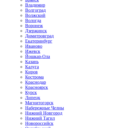
Владимир
Волгоград
Волжский
Вологда
Воронеж
Дзержинск
Димитровград
Екатеринбург
Иваново
Ижевск
Йошкар-Ола
Казань
Калуга
Киров
Кострома
Краснодар
Красноярск
Курск
Липецк
Магнитогорск
Набережные Челны
Нижний Новгород
Нижний Тагил
Новороссийск