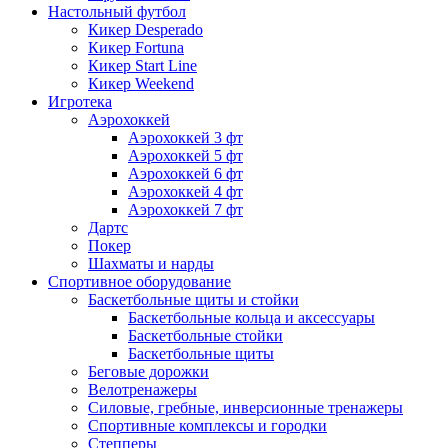
Настольный футбол
Кикер Desperado
Кикер Fortuna
Кикер Start Line
Кикер Weekend
Игротека
Аэрохоккей
Аэрохоккей 3 фт
Аэрохоккей 5 фт
Аэрохоккей 6 фт
Аэрохоккей 4 фт
Аэрохоккей 7 фт
Дартс
Покер
Шахматы и нарды
Спортивное оборудование
Баскетбольные щиты и стойки
Баскетбольные кольца и аксессуары
Баскетбольные стойки
Баскетбольные щиты
Беговые дорожки
Велотренажеры
Силовые, гребные, инверсионные тренажеры
Спортивные комплексы и городки
Степперы