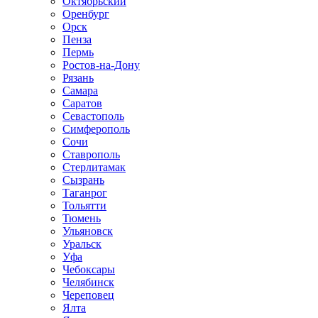
Октябрьский
Оренбург
Орск
Пенза
Пермь
Ростов-на-Дону
Рязань
Самара
Саратов
Севастополь
Симферополь
Сочи
Ставрополь
Стерлитамак
Сызрань
Таганрог
Тольятти
Тюмень
Ульяновск
Уральск
Уфа
Чебоксары
Челябинск
Череповец
Ялта