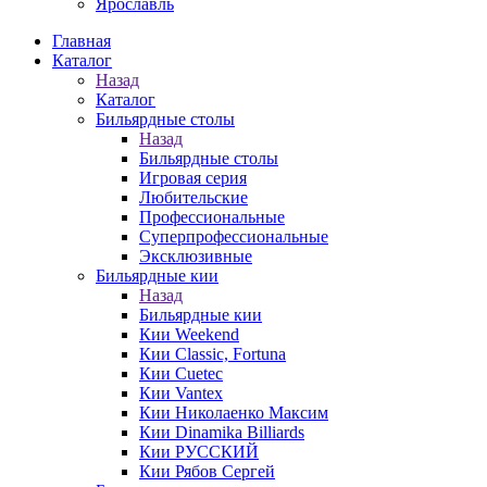
Ярославль
Главная
Каталог
Назад
Каталог
Бильярдные столы
Назад
Бильярдные столы
Игровая серия
Любительские
Профессиональные
Суперпрофессиональные
Эксклюзивные
Бильярдные кии
Назад
Бильярдные кии
Кии Weekend
Кии Classic, Fortuna
Кии Cuetec
Кии Vantex
Кии Николаенко Максим
Кии Dinamika Billiards
Кии РУССКИЙ
Кии Рябов Сергей