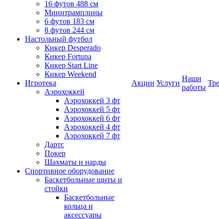
16 футов 488 см
Минитрамплины
6 футов 183 см
8 футов 244 см
Настольный футбол
Кикер Desperado
Кикер Fortuna
Кикер Start Line
Кикер Weekend
Наши
Игротека
Акции
Услуги
Тр
работы
Аэрохоккей
Аэрохоккей 3 фт
Аэрохоккей 5 фт
Аэрохоккей 6 фт
Аэрохоккей 4 фт
Аэрохоккей 7 фт
Дартс
Покер
Шахматы и нарды
Спортивное оборудование
Баскетбольные щиты и
стойки
Баскетбольные
кольца и
аксессуары