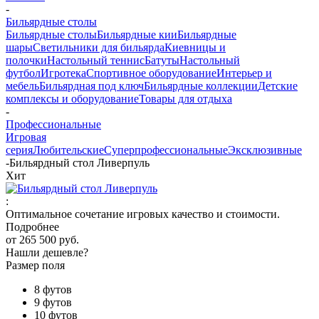
-
Бильярдные столы
Бильярдные столы
Бильярдные кии
Бильярдные
шары
Светильники для бильярда
Киевницы и
полочки
Настольный теннис
Батуты
Настольный
футбол
Игротека
Спортивное оборудование
Интерьер и
мебель
Бильярдная под ключ
Бильярдные коллекции
Детские
комплексы и оборудование
Товары для отдыха
-
Профессиональные
Игровая
серия
Любительские
Суперпрофессиональные
Эксклюзивные
-
Бильярдный стол Ливерпуль
Хит
:
Оптимальное сочетание игровых качество и стоимости.
Подробнее
от
265 500 руб.
Нашли дешевле?
Размер поля
8 футов
9 футов
10 футов