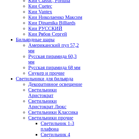
Кии Classic, Fortuna
Кии Cuetec
Кии Vantex
Кии Николаенко Максим
Кии Dinamika Billiards
Кии РУССКИЙ
Кии Рябов Сергей
Бильярдные шары
Американский пул 57,2
мм
Русская пирамида 60,3
мм
Русская пирамида 68 мм
Снукер и прочие
Светильники для бильярда
Декоративное освещение
Светильники
Аристократ
Светильники
Аристократ Люкс
Светильники Классика
Светильники прочие
Светильник 1-3
плафона
Светильник 4