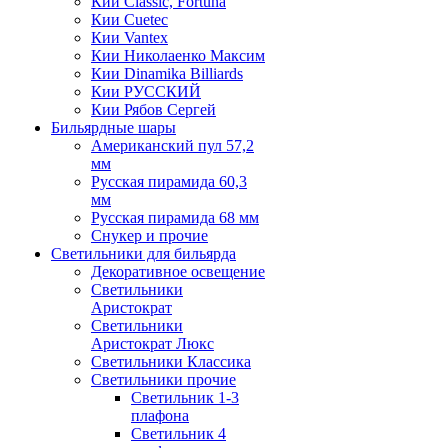
Кии Classic, Fortuna
Кии Cuetec
Кии Vantex
Кии Николаенко Максим
Кии Dinamika Billiards
Кии РУССКИЙ
Кии Рябов Сергей
Бильярдные шары
Американский пул 57,2
мм
Русская пирамида 60,3
мм
Русская пирамида 68 мм
Снукер и прочие
Светильники для бильярда
Декоративное освещение
Светильники
Аристократ
Светильники
Аристократ Люкс
Светильники Классика
Светильники прочие
Светильник 1-3
плафона
Светильник 4