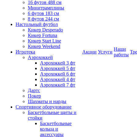
16 футов 488 см
Минитрамплины
6 футов 183 см
8 футов 244 см
Настольный футбол
Кикер Desperado
Кикер Fortuna
Кикер Start Line
Кикер Weekend
Наши
Игротека
Акции
Услуги
Тр
работы
Аэрохоккей
Аэрохоккей 3 фт
Аэрохоккей 5 фт
Аэрохоккей 6 фт
Аэрохоккей 4 фт
Аэрохоккей 7 фт
Дартс
Покер
Шахматы и нарды
Спортивное оборудование
Баскетбольные щиты и
стойки
Баскетбольные
кольца и
аксессуары