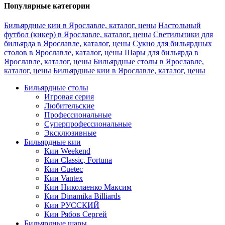
Популярные категории
Бильярдные кии в Ярославле, каталог, цены
Настольный
футбол (кикер) в Ярославле, каталог, цены
Светильники для
бильярда в Ярославле, каталог, цены
Сукно для бильярдных
столов в Ярославле, каталог, цены
Шары для бильярда в
Ярославле, каталог, цены
Бильярдные столы в Ярославле,
каталог, цены
Бильярдные кии в Ярославле, каталог, цены
Бильярдные столы
Игровая серия
Любительские
Профессиональные
Суперпрофессиональные
Эксклюзивные
Бильярдные кии
Кии Weekend
Кии Classic, Fortuna
Кии Cuetec
Кии Vantex
Кии Николаенко Максим
Кии Dinamika Billiards
Кии РУССКИЙ
Кии Рябов Сергей
Бильярдные шары