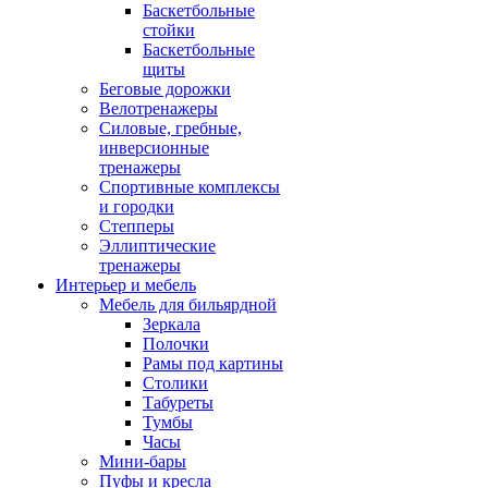
Баскетбольные
стойки
Баскетбольные
щиты
Беговые дорожки
Велотренажеры
Силовые, гребные,
инверсионные
тренажеры
Спортивные комплексы
и городки
Степперы
Эллиптические
тренажеры
Интерьер и мебель
Мебель для бильярдной
Зеркала
Полочки
Рамы под картины
Столики
Табуреты
Тумбы
Часы
Мини-бары
Пуфы и кресла