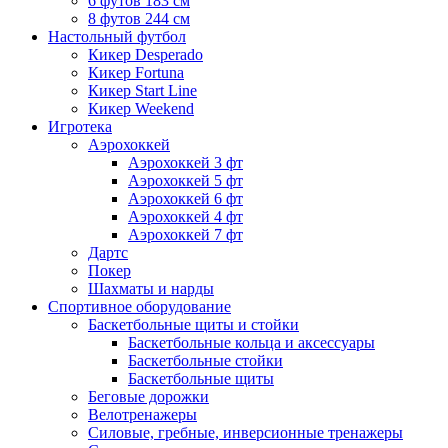
6 футов 183 см
8 футов 244 см
Настольный футбол
Кикер Desperado
Кикер Fortuna
Кикер Start Line
Кикер Weekend
Игротека
Аэрохоккей
Аэрохоккей 3 фт
Аэрохоккей 5 фт
Аэрохоккей 6 фт
Аэрохоккей 4 фт
Аэрохоккей 7 фт
Дартс
Покер
Шахматы и нарды
Спортивное оборудование
Баскетбольные щиты и стойки
Баскетбольные кольца и аксессуары
Баскетбольные стойки
Баскетбольные щиты
Беговые дорожки
Велотренажеры
Силовые, гребные, инверсионные тренажеры