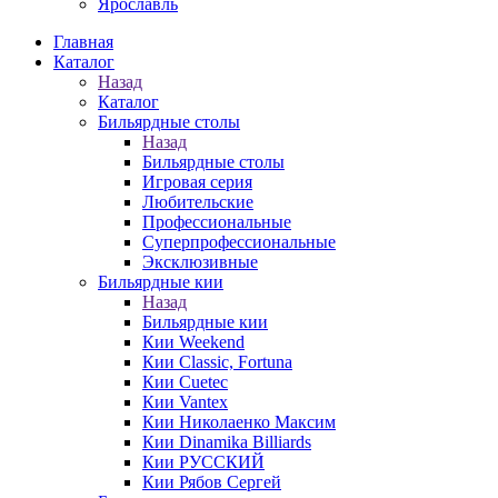
Ярославль
Главная
Каталог
Назад
Каталог
Бильярдные столы
Назад
Бильярдные столы
Игровая серия
Любительские
Профессиональные
Суперпрофессиональные
Эксклюзивные
Бильярдные кии
Назад
Бильярдные кии
Кии Weekend
Кии Classic, Fortuna
Кии Cuetec
Кии Vantex
Кии Николаенко Максим
Кии Dinamika Billiards
Кии РУССКИЙ
Кии Рябов Сергей