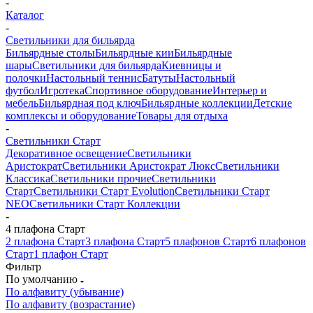
-
Каталог
-
Светильники для бильярда
Бильярдные столы
Бильярдные кии
Бильярдные
шары
Светильники для бильярда
Киевницы и
полочки
Настольный теннис
Батуты
Настольный
футбол
Игротека
Спортивное оборудование
Интерьер и
мебель
Бильярдная под ключ
Бильярдные коллекции
Детские
комплексы и оборудование
Товары для отдыха
-
Светильники Старт
Декоративное освещение
Светильники
Аристократ
Светильники Аристократ Люкс
Светильники
Классика
Светильники прочие
Светильники
Старт
Светильники Старт Evolution
Светильники Старт
NEO
Светильники Старт Коллекции
-
4 плафона Старт
2 плафона Старт
3 плафона Старт
5 плафонов Старт
6 плафонов
Старт
1 плафон Старт
Фильтр
По умолчанию
По алфавиту (убывание)
По алфавиту (возрастание)