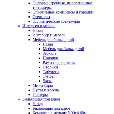
Силовые, гребные, инверсионные
тренажеры
Спортивные комплексы и городки
Степперы
Эллиптические тренажеры
Интерьер и мебель
Назад
Интерьер и мебель
Мебель для бильярдной
Назад
Мебель для бильярдной
Зеркала
Полочки
Рамы под картины
Столики
Табуреты
Тумбы
Часы
Мини-бары
Пуфы и кресла
Постеры
Бильярдная под ключ
Назад
Бильярдная под ключ
Комната не меньше 5,90х4,60м