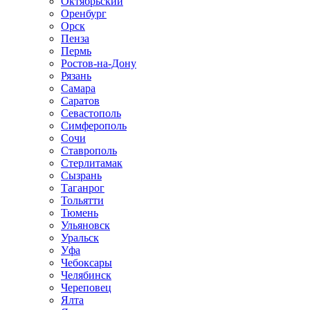
Октябрьский
Оренбург
Орск
Пенза
Пермь
Ростов-на-Дону
Рязань
Самара
Саратов
Севастополь
Симферополь
Сочи
Ставрополь
Стерлитамак
Сызрань
Таганрог
Тольятти
Тюмень
Ульяновск
Уральск
Уфа
Чебоксары
Челябинск
Череповец
Ялта