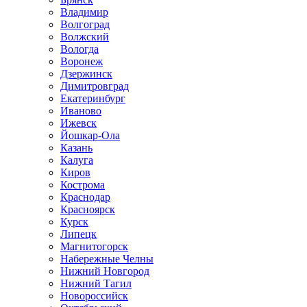
Владимир
Волгоград
Волжский
Вологда
Воронеж
Дзержинск
Димитровград
Екатеринбург
Иваново
Ижевск
Йошкар-Ола
Казань
Калуга
Киров
Кострома
Краснодар
Красноярск
Курск
Липецк
Магнитогорск
Набережные Челны
Нижний Новгород
Нижний Тагил
Новороссийск