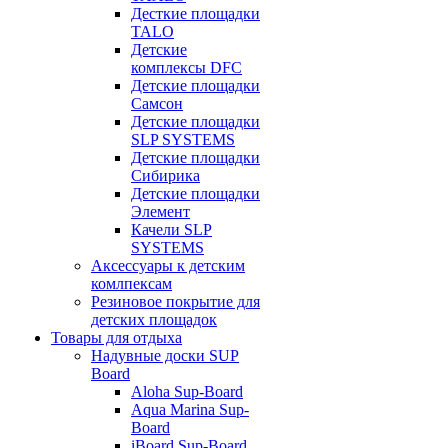
Десткие площадки
TALO
Детские
комплексы DFC
Детские площадки
Самсон
Детские площадки
SLP SYSTEMS
Детские площадки
Сибирика
Детские площадки
Элемент
Качели SLP
SYSTEMS
Аксессуары к детским
комлпексам
Резиновое покрытие для
детских площадок
Товары для отдыха
Надувные доски SUP
Board
Aloha Sup-Board
Aqua Marina Sup-
Board
iBoard Sup-Board