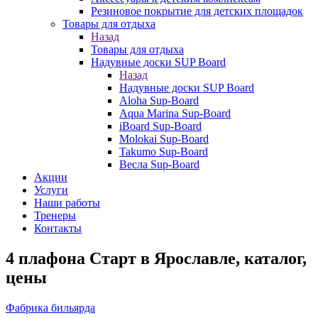
Резиновое покрытие для детских площадок
Товары для отдыха
Назад
Товары для отдыха
Надувные доски SUP Board
Назад
Надувные доски SUP Board
Aloha Sup-Board
Aqua Marina Sup-Board
iBoard Sup-Board
Molokai Sup-Board
Takumo Sup-Board
Весла Sup-Board
Акции
Услуги
Наши работы
Тренеры
Контакты
4 плафона Старт в Ярославле, каталог,
цены
Фабрика бильярда