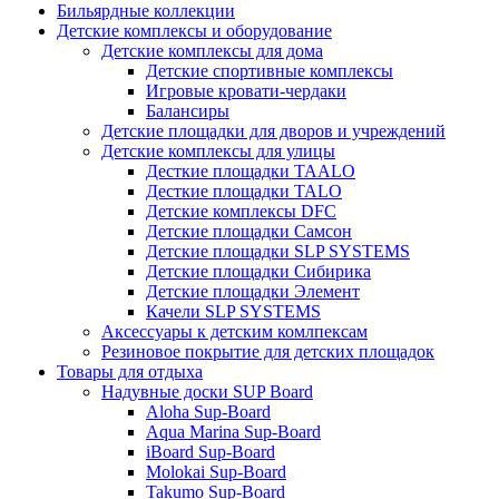
Бильярдные коллекции
Детские комплексы и оборудование
Детские комплексы для дома
Детские спортивные комплексы
Игровые кровати-чердаки
Балансиры
Детские площадки для дворов и учреждений
Детские комплексы для улицы
Десткие площадки TAALO
Десткие площадки TALO
Детские комплексы DFC
Детские площадки Самсон
Детские площадки SLP SYSTEMS
Детские площадки Сибирика
Детские площадки Элемент
Качели SLP SYSTEMS
Аксессуары к детским комлпексам
Резиновое покрытие для детских площадок
Товары для отдыха
Надувные доски SUP Board
Aloha Sup-Board
Aqua Marina Sup-Board
iBoard Sup-Board
Molokai Sup-Board
Takumo Sup-Board