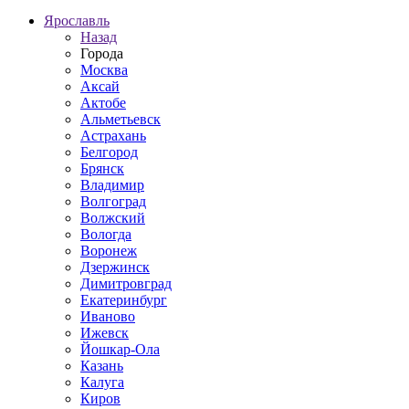
Ярославль
Назад
Города
Москва
Аксай
Актобе
Альметьевск
Астрахань
Белгород
Брянск
Владимир
Волгоград
Волжский
Вологда
Воронеж
Дзержинск
Димитровград
Екатеринбург
Иваново
Ижевск
Йошкар-Ола
Казань
Калуга
Киров