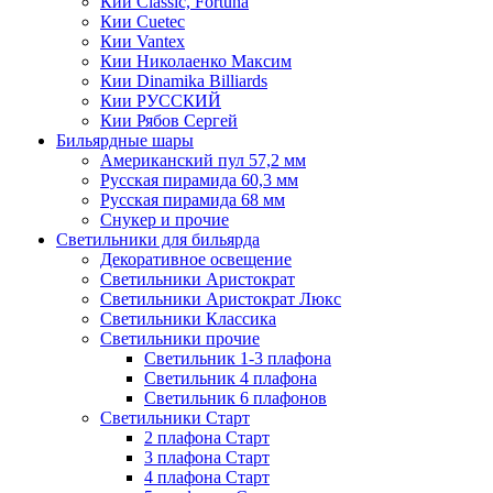
Кии Classic, Fortuna
Кии Cuetec
Кии Vantex
Кии Николаенко Максим
Кии Dinamika Billiards
Кии РУССКИЙ
Кии Рябов Сергей
Бильярдные шары
Американский пул 57,2 мм
Русская пирамида 60,3 мм
Русская пирамида 68 мм
Снукер и прочие
Светильники для бильярда
Декоративное освещение
Светильники Аристократ
Светильники Аристократ Люкс
Светильники Классика
Светильники прочие
Светильник 1-3 плафона
Светильник 4 плафона
Светильник 6 плафонов
Светильники Старт
2 плафона Старт
3 плафона Старт
4 плафона Старт