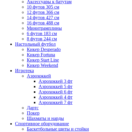
Аксессуары к батутам
10 футов 305 см
12 футов 366 см
14 футов 427 см
16 футов 488 см
Минитрамплины
6 футов 183 см
8 футов 244 см
Настольный футбол
Кикер Desperado
Кикер Fortuna
Кикер Start Line
Кикер Weekend
Игротека
Аэрохоккей
Аэрохоккей 3 фт
Аэрохоккей 5 фт
Аэрохоккей 6 фт
Аэрохоккей 4 фт
Аэрохоккей 7 фт
Дартс
Покер
Шахматы и нарды
Спортивное оборудование
Баскетбольные щиты и стойки