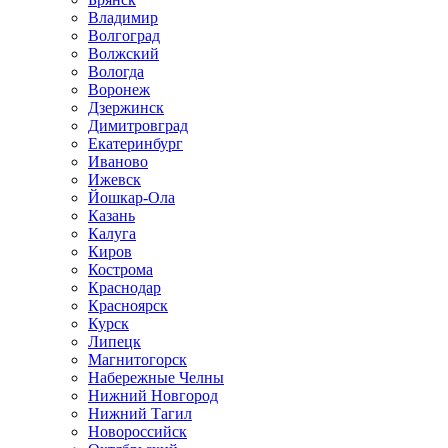
Владимир
Волгоград
Волжский
Вологда
Воронеж
Дзержинск
Димитровград
Екатеринбург
Иваново
Ижевск
Йошкар-Ола
Казань
Калуга
Киров
Кострома
Краснодар
Красноярск
Курск
Липецк
Магнитогорск
Набережные Челны
Нижний Новгород
Нижний Тагил
Новороссийск