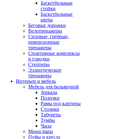
Баскетбольные
стойки
Баскетбольные
щиты
Беговые дорожки
Велотренажеры
Силовые, гребные,
инверсионные
тренажеры
Спортивные комплексы
и городки
Степперы
Эллиптические
тренажеры
Интерьер и мебель
Мебель для бильярдной
Зеркала
Полочки
Рамы под картины
Столики
Табуреты
Тумбы
Часы
Мини-бары
Пуфы и кресла