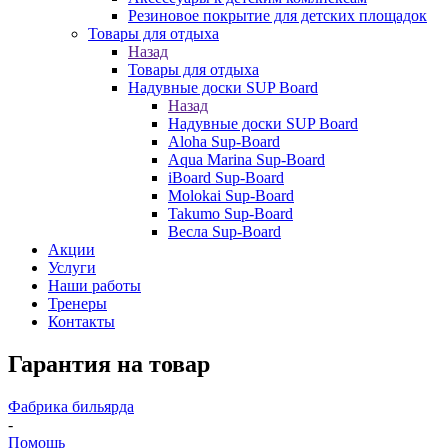
Резиновое покрытие для детских площадок
Товары для отдыха
Назад
Товары для отдыха
Надувные доски SUP Board
Назад
Надувные доски SUP Board
Aloha Sup-Board
Aqua Marina Sup-Board
iBoard Sup-Board
Molokai Sup-Board
Takumo Sup-Board
Весла Sup-Board
Акции
Услуги
Наши работы
Тренеры
Контакты
Гарантия на товар
Фабрика бильярда
-
Помощь