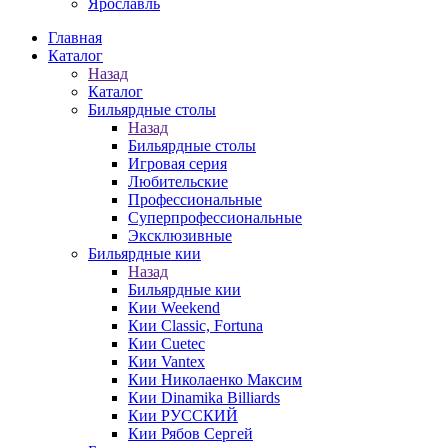
Ярославль
Главная
Каталог
Назад
Каталог
Бильярдные столы
Назад
Бильярдные столы
Игровая серия
Любительские
Профессиональные
Суперпрофессиональные
Эксклюзивные
Бильярдные кии
Назад
Бильярдные кии
Кии Weekend
Кии Classic, Fortuna
Кии Cuetec
Кии Vantex
Кии Николаенко Максим
Кии Dinamika Billiards
Кии РУССКИЙ
Кии Рябов Сергей