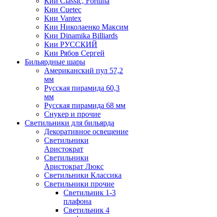
Кии Classic, Fortuna
Кии Cuetec
Кии Vantex
Кии Николаенко Максим
Кии Dinamika Billiards
Кии РУССКИЙ
Кии Рябов Сергей
Бильярдные шары
Американский пул 57,2
мм
Русская пирамида 60,3
мм
Русская пирамида 68 мм
Снукер и прочие
Светильники для бильярда
Декоративное освещение
Светильники
Аристократ
Светильники
Аристократ Люкс
Светильники Классика
Светильники прочие
Светильник 1-3
плафона
Светильник 4