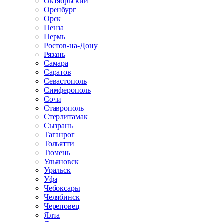
Октябрьский
Оренбург
Орск
Пенза
Пермь
Ростов-на-Дону
Рязань
Самара
Саратов
Севастополь
Симферополь
Сочи
Ставрополь
Стерлитамак
Сызрань
Таганрог
Тольятти
Тюмень
Ульяновск
Уральск
Уфа
Чебоксары
Челябинск
Череповец
Ялта