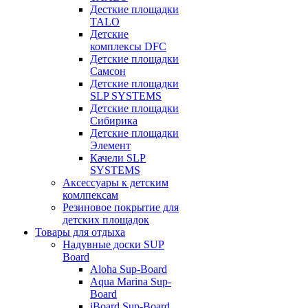
Десткие площадки
TALO
Детские
комплексы DFC
Детские площадки
Самсон
Детские площадки
SLP SYSTEMS
Детские площадки
Сибирика
Детские площадки
Элемент
Качели SLP
SYSTEMS
Аксессуары к детским
комлпексам
Резиновое покрытие для
детских площадок
Товары для отдыха
Надувные доски SUP
Board
Aloha Sup-Board
Aqua Marina Sup-
Board
iBoard Sup-Board