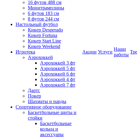
16 футов 488 см
Минитрамплины
6 футов 183 см
8 футов 244 см
Настольный футбол
Кикер Desperado
Кикер Fortuna
Кикер Start Line
Кикер Weekend
Наши
Игротека
Акции
Услуги
Тр
работы
Аэрохоккей
Аэрохоккей 3 фт
Аэрохоккей 5 фт
Аэрохоккей 6 фт
Аэрохоккей 4 фт
Аэрохоккей 7 фт
Дартс
Покер
Шахматы и нарды
Спортивное оборудование
Баскетбольные щиты и
стойки
Баскетбольные
кольца и
аксессуары