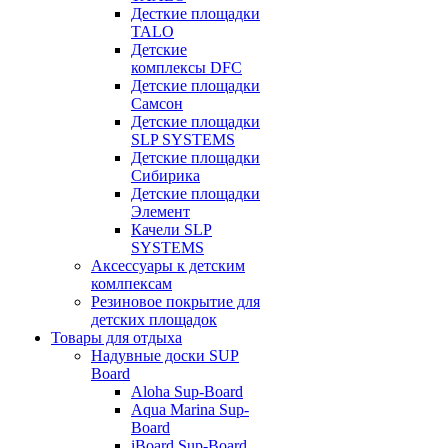
Десткие площадки
TALO
Детские
комплексы DFC
Детские площадки
Самсон
Детские площадки
SLP SYSTEMS
Детские площадки
Сибирика
Детские площадки
Элемент
Качели SLP
SYSTEMS
Аксессуары к детским
комлпексам
Резиновое покрытие для
детских площадок
Товары для отдыха
Надувные доски SUP
Board
Aloha Sup-Board
Aqua Marina Sup-
Board
iBoard Sup-Board