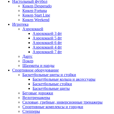
Настольный футбол
Кикер Desperado
Кикер Fortuna
Кикер Start Line
Кикер Weekend
Игротека
Аэрохоккей
Аэрохоккей 3 фт
Аэрохоккей 5 фт
Аэрохоккей 6 фт
Аэрохоккей 4 фт
Аэрохоккей 7 фт
Дартс
Покер
Шахматы и нарды
Спортивное оборудование
Баскетбольные щиты и стойки
Баскетбольные кольца и аксессуары
Баскетбольные стойки
Баскетбольные щиты
Беговые дорожки
Велотренажеры
Силовые, гребные, инверсионные тренажеры
Спортивные комплексы и городки
Степперы