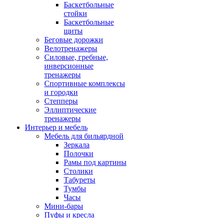
Баскетбольные
стойки
Баскетбольные
щиты
Беговые дорожки
Велотренажеры
Силовые, гребные,
инверсионные
тренажеры
Спортивные комплексы
и городки
Степперы
Эллиптические
тренажеры
Интерьер и мебель
Мебель для бильярдной
Зеркала
Полочки
Рамы под картины
Столики
Табуреты
Тумбы
Часы
Мини-бары
Пуфы и кресла