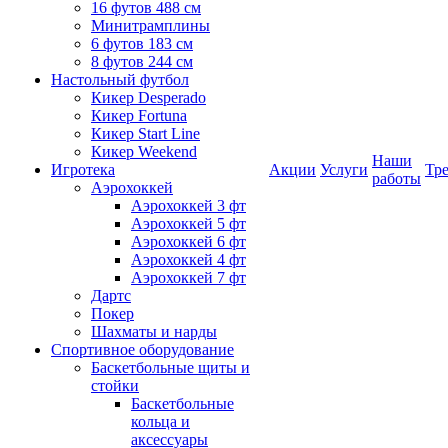
16 футов 488 см
Минитрамплины
6 футов 183 см
8 футов 244 см
Настольный футбол
Кикер Desperado
Кикер Fortuna
Кикер Start Line
Кикер Weekend
Наши
Игротека
Акции
Услуги
Тр
работы
Аэрохоккей
Аэрохоккей 3 фт
Аэрохоккей 5 фт
Аэрохоккей 6 фт
Аэрохоккей 4 фт
Аэрохоккей 7 фт
Дартс
Покер
Шахматы и нарды
Спортивное оборудование
Баскетбольные щиты и
стойки
Баскетбольные
кольца и
аксессуары