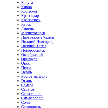
Калуга
Киров
Кострома
Краснодар
Красноярск
Курск
Липецк
Магнитогорск
Набережные Челны
Нижний Новгород
Нижний Тагил
Новороссийск
Октябрьский
Оренбург
Орск
Пенза
Пермь
Ростов-на-Дону
Рязань
Самара
Саратов
Севастополь
Симферополь
Сочи
Ставрополь