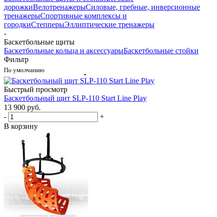
дорожки
Велотренажеры
Силовые, гребные, инверсионные
тренажеры
Спортивные комплексы и
городки
Степперы
Эллиптические тренажеры
-
Баскетбольные щиты
Баскетбольные кольца и аксессуары
Баскетбольные стойки
Фильтр
По умолчанию
Быстрый просмотр
Баскетбольный щит SLP-110 Start Line Play
13 900
руб.
-
+
В корзину