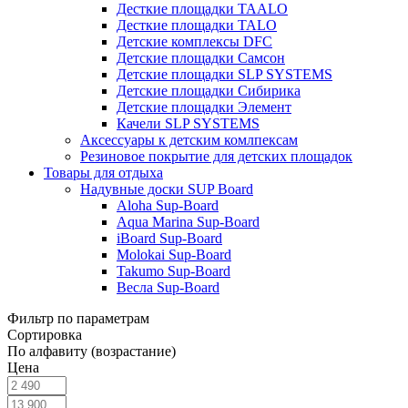
Десткие площадки TAALO
Десткие площадки TALO
Детские комплексы DFC
Детские площадки Самсон
Детские площадки SLP SYSTEMS
Детские площадки Сибирика
Детские площадки Элемент
Качели SLP SYSTEMS
Аксессуары к детским комлпексам
Резиновое покрытие для детских площадок
Товары для отдыха
Надувные доски SUP Board
Aloha Sup-Board
Aqua Marina Sup-Board
iBoard Sup-Board
Molokai Sup-Board
Takumo Sup-Board
Весла Sup-Board
Фильтр по параметрам
Сортировка
По алфавиту (возрастание)
Цена