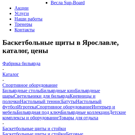
Весла Sup-Board
Акции
Услуги
Наши работы
Тренеры
Контакты
Баскетбольные щиты в Ярославле,
каталог, цены
Фабрика бильярда
-
Каталог
-
Спортивное оборудование
Бильярдные столы
Бильярдные кии
Бильярдные
шары
Светильники для бильярда
Киевницы и
полочки
Настольный теннис
Батуты
Настольный
футбол
Игротека
Спортивное оборудование
Интерьер и
мебель
Бильярдная под ключ
Бильярдные коллекции
Детские
комплексы и оборудование
Товары для отдыха
-
Баскетбольные щиты и стойки
Баскетбольные щиты и стойки
Беговые