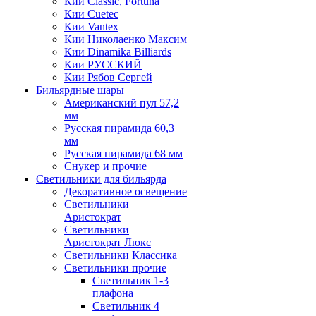
Кии Classic, Fortuna
Кии Cuetec
Кии Vantex
Кии Николаенко Максим
Кии Dinamika Billiards
Кии РУССКИЙ
Кии Рябов Сергей
Бильярдные шары
Американский пул 57,2
мм
Русская пирамида 60,3
мм
Русская пирамида 68 мм
Снукер и прочие
Светильники для бильярда
Декоративное освещение
Светильники
Аристократ
Светильники
Аристократ Люкс
Светильники Классика
Светильники прочие
Светильник 1-3
плафона
Светильник 4