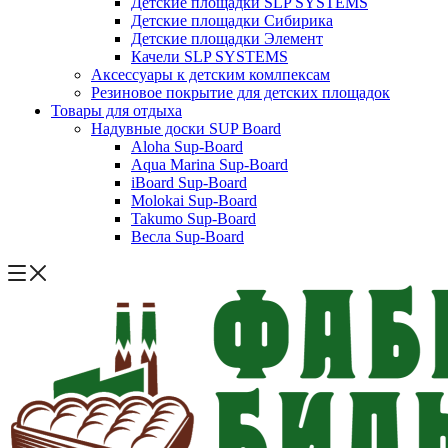
Детские площадки SLP SYSTEMS
Детские площадки Сибирика
Детские площадки Элемент
Качели SLP SYSTEMS
Аксессуары к детским комлпексам
Резиновое покрытие для детских площадок
Товары для отдыха
Надувные доски SUP Board
Aloha Sup-Board
Aqua Marina Sup-Board
iBoard Sup-Board
Molokai Sup-Board
Takumo Sup-Board
Весла Sup-Board