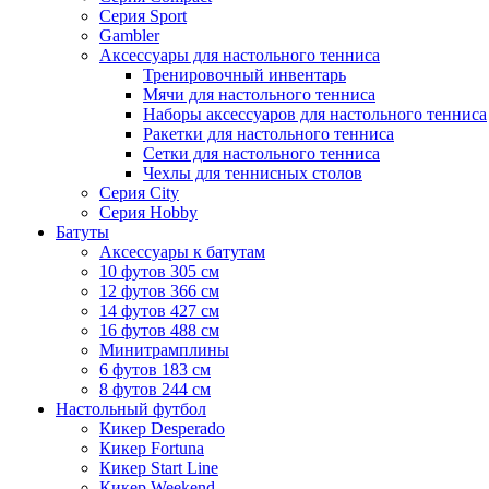
Серия Sport
Gambler
Аксессуары для настольного тенниса
Тренировочный инвентарь
Мячи для настольного тенниса
Наборы аксессуаров для настольного тенниса
Ракетки для настольного тенниса
Сетки для настольного тенниса
Чехлы для теннисных столов
Серия City
Серия Hobby
Батуты
Аксессуары к батутам
10 футов 305 см
12 футов 366 см
14 футов 427 см
16 футов 488 см
Минитрамплины
6 футов 183 см
8 футов 244 см
Настольный футбол
Кикер Desperado
Кикер Fortuna
Кикер Start Line
Кикер Weekend