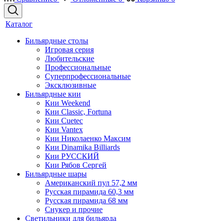
Каталог
Бильярдные столы
Игровая серия
Любительские
Профессиональные
Суперпрофессиональные
Эксклюзивные
Бильярдные кии
Кии Weekend
Кии Classic, Fortuna
Кии Cuetec
Кии Vantex
Кии Николаенко Максим
Кии Dinamika Billiards
Кии РУССКИЙ
Кии Рябов Сергей
Бильярдные шары
Американский пул 57,2 мм
Русская пирамида 60,3 мм
Русская пирамида 68 мм
Снукер и прочие
Светильники для бильярда