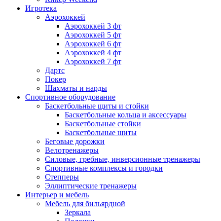
Игротека
Аэрохоккей
Аэрохоккей 3 фт
Аэрохоккей 5 фт
Аэрохоккей 6 фт
Аэрохоккей 4 фт
Аэрохоккей 7 фт
Дартс
Покер
Шахматы и нарды
Спортивное оборудование
Баскетбольные щиты и стойки
Баскетбольные кольца и аксессуары
Баскетбольные стойки
Баскетбольные щиты
Беговые дорожки
Велотренажеры
Силовые, гребные, инверсионные тренажеры
Спортивные комплексы и городки
Степперы
Эллиптические тренажеры
Интерьер и мебель
Мебель для бильярдной
Зеркала