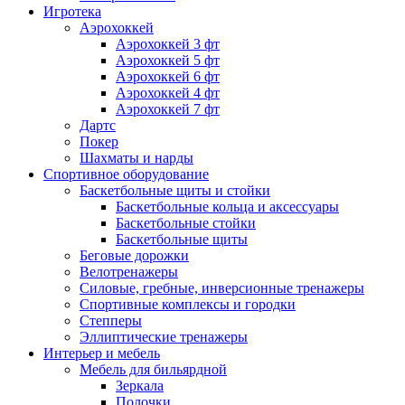
Игротека
Аэрохоккей
Аэрохоккей 3 фт
Аэрохоккей 5 фт
Аэрохоккей 6 фт
Аэрохоккей 4 фт
Аэрохоккей 7 фт
Дартс
Покер
Шахматы и нарды
Спортивное оборудование
Баскетбольные щиты и стойки
Баскетбольные кольца и аксессуары
Баскетбольные стойки
Баскетбольные щиты
Беговые дорожки
Велотренажеры
Силовые, гребные, инверсионные тренажеры
Спортивные комплексы и городки
Степперы
Эллиптические тренажеры
Интерьер и мебель
Мебель для бильярдной
Зеркала
Полочки