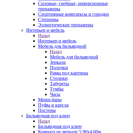
Силовые, гребные, инверсионные
тренажеры
Спортивные комплексы и городки
Степперы
Эллиптические тренажеры
Интерьер и мебель
Назад
Интерьер и мебель
Мебель для бильярдной
Назад
Мебель для бильярдной
Зеркала
Полочки
Рамы под картины
Столики
Табуреты
Тумбы
Часы
Мини-бары
Пуфы и кресла
Постеры
Бильярдная под ключ
Назад
Бильярдная под ключ
Комната не меньше 5,90х4,60м