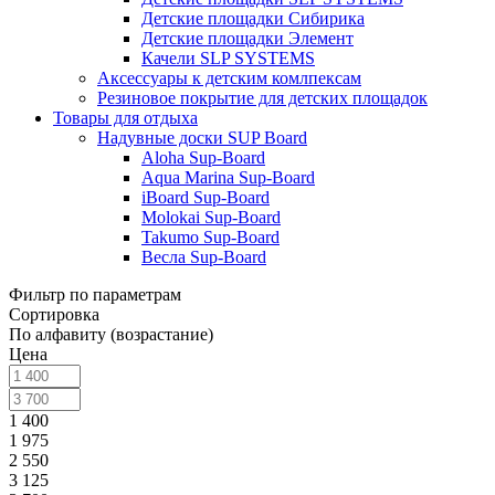
Детские площадки Сибирика
Детские площадки Элемент
Качели SLP SYSTEMS
Аксессуары к детским комлпексам
Резиновое покрытие для детских площадок
Товары для отдыха
Надувные доски SUP Board
Aloha Sup-Board
Aqua Marina Sup-Board
iBoard Sup-Board
Molokai Sup-Board
Takumo Sup-Board
Весла Sup-Board
Фильтр по параметрам
Сортировка
По алфавиту (возрастание)
Цена
1 400
1 975
2 550
3 125