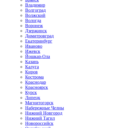
Владимир
Волгоград
Волжский
Вологда
Воронеж
Дзержинск
Димитровград
Екатеринбург
Иваново
Ижевск
Йошкар-Ола
Казань
Калуга
Киров
Кострома
Краснодар
Красноярск
Курск
Липецк
Магнитогорск
Набережные Челны
Нижний Новгород
Нижний Тагил
Новороссийск