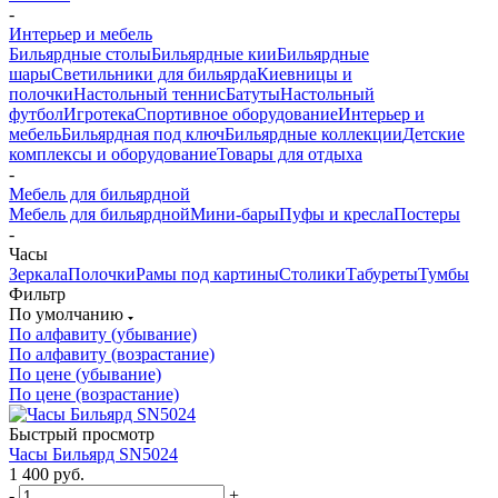
-
Интерьер и мебель
Бильярдные столы
Бильярдные кии
Бильярдные
шары
Светильники для бильярда
Киевницы и
полочки
Настольный теннис
Батуты
Настольный
футбол
Игротека
Спортивное оборудование
Интерьер и
мебель
Бильярдная под ключ
Бильярдные коллекции
Детские
комплексы и оборудование
Товары для отдыха
-
Мебель для бильярдной
Мебель для бильярдной
Мини-бары
Пуфы и кресла
Постеры
-
Часы
Зеркала
Полочки
Рамы под картины
Столики
Табуреты
Тумбы
Фильтр
По умолчанию
По алфавиту (убывание)
По алфавиту (возрастание)
По цене (убывание)
По цене (возрастание)
Быстрый просмотр
Часы Бильярд SN5024
1 400
руб.
-
+