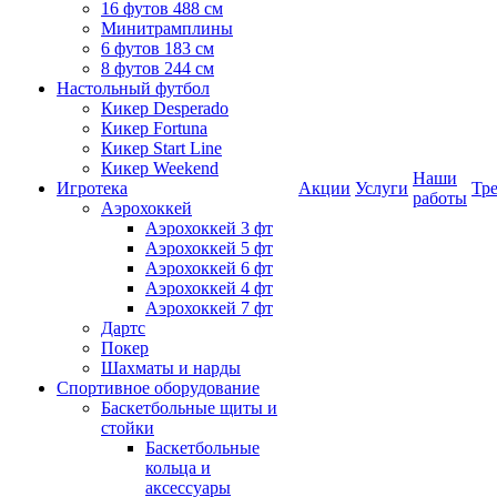
16 футов 488 см
Минитрамплины
6 футов 183 см
8 футов 244 см
Настольный футбол
Кикер Desperado
Кикер Fortuna
Кикер Start Line
Кикер Weekend
Наши
Игротека
Акции
Услуги
Тр
работы
Аэрохоккей
Аэрохоккей 3 фт
Аэрохоккей 5 фт
Аэрохоккей 6 фт
Аэрохоккей 4 фт
Аэрохоккей 7 фт
Дартс
Покер
Шахматы и нарды
Спортивное оборудование
Баскетбольные щиты и
стойки
Баскетбольные
кольца и
аксессуары