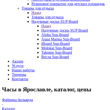
Резиновое покрытие для детских площадок
Товары для отдыха
Назад
Товары для отдыха
Надувные доски SUP Board
Назад
Надувные доски SUP Board
Aloha Sup-Board
Aqua Marina Sup-Board
iBoard Sup-Board
Molokai Sup-Board
Takumo Sup-Board
Весла Sup-Board
Акции
Услуги
Наши работы
Тренеры
Контакты
Часы в Ярославле, каталог, цены
Фабрика бильярда
-
Каталог