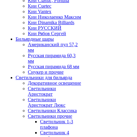
Кии Classic, Fortuna
Кии Cuetec
Кии Vantex
Кии Николаенко Максим
Кии Dinamika Billiards
Кии РУССКИЙ
Кии Рябов Сергей
Бильярдные шары
Американский пул 57,2
мм
Русская пирамида 60,3
мм
Русская пирамида 68 мм
Снукер и прочие
Светильники для бильярда
Декоративное освещение
Светильники
Аристократ
Светильники
Аристократ Люкс
Светильники Классика
Светильники прочие
Светильник 1-3
плафона
Светильник 4