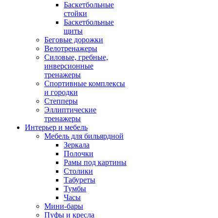
Баскетбольные
стойки
Баскетбольные
щиты
Беговые дорожки
Велотренажеры
Силовые, гребные,
инверсионные
тренажеры
Спортивные комплексы
и городки
Степперы
Эллиптические
тренажеры
Интерьер и мебель
Мебель для бильярдной
Зеркала
Полочки
Рамы под картины
Столики
Табуреты
Тумбы
Часы
Мини-бары
Пуфы и кресла