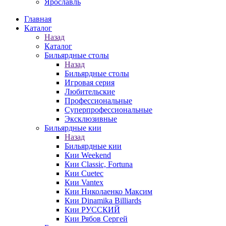
Ярославль
Главная
Каталог
Назад
Каталог
Бильярдные столы
Назад
Бильярдные столы
Игровая серия
Любительские
Профессиональные
Суперпрофессиональные
Эксклюзивные
Бильярдные кии
Назад
Бильярдные кии
Кии Weekend
Кии Classic, Fortuna
Кии Cuetec
Кии Vantex
Кии Николаенко Максим
Кии Dinamika Billiards
Кии РУССКИЙ
Кии Рябов Сергей