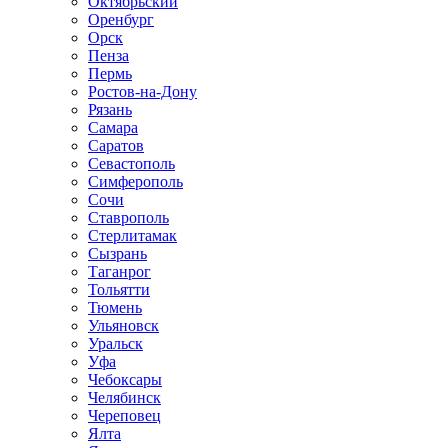
Октябрьский
Оренбург
Орск
Пенза
Пермь
Ростов-на-Дону
Рязань
Самара
Саратов
Севастополь
Симферополь
Сочи
Ставрополь
Стерлитамак
Сызрань
Таганрог
Тольятти
Тюмень
Ульяновск
Уральск
Уфа
Чебоксары
Челябинск
Череповец
Ялта