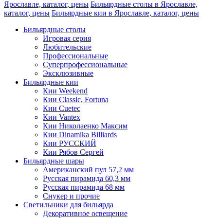
Ярославле, каталог, цены
Бильярдные столы в Ярославле,
каталог, цены
Бильярдные кии в Ярославле, каталог, цены
Бильярдные столы
Игровая серия
Любительские
Профессиональные
Суперпрофессиональные
Эксклюзивные
Бильярдные кии
Кии Weekend
Кии Classic, Fortuna
Кии Cuetec
Кии Vantex
Кии Николаенко Максим
Кии Dinamika Billiards
Кии РУССКИЙ
Кии Рябов Сергей
Бильярдные шары
Американский пул 57,2 мм
Русская пирамида 60,3 мм
Русская пирамида 68 мм
Снукер и прочие
Светильники для бильярда
Декоративное освещение