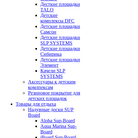
Десткие площадки
TALO
Детские
комплексы DFC
Детские площадки
Самсон
Детские площадки
SLP SYSTEMS
Детские площадки
Сибирика
Детские площадки
Элемент
Качели SLP
SYSTEMS
Аксессуары к детским
комлпексам
Резиновое покрытие для
детских площадок
Товары для отдыха
Надувные доски SUP
Board
Aloha Sup-Board
Aqua Marina Sup-
Board
iBoard Sup-Board